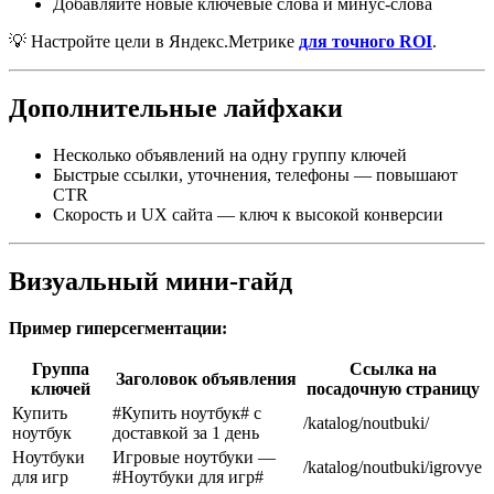
Добавляйте новые ключевые слова и минус-слова
💡 Настройте цели в Яндекс.Метрике
для точного ROI
.
Дополнительные лайфхаки
Несколько объявлений на одну группу ключей
Быстрые ссылки, уточнения, телефоны — повышают
CTR
Скорость и UX сайта — ключ к высокой конверсии
Визуальный мини-гайд
Пример гиперсегментации:
Группа
Ссылка на
Заголовок объявления
ключей
посадочную страницу
Купить
#Купить ноутбук# с
/katalog/noutbuki/
ноутбук
доставкой за 1 день
Ноутбуки
Игровые ноутбуки —
/katalog/noutbuki/igrovye
для игр
#Ноутбуки для игр#