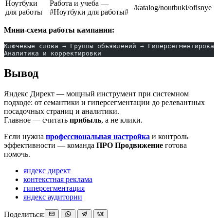
Ноутбуки
Работа и учеба —
/katalog/noutbuki/ofisnye
для работы
#Ноутбуки для работы#
Мини-схема работы кампании:
Ключевые слова → Группы объявлений → Гиперсегментирован
Аналитика и корректировки
Вывод
Яндекс Директ — мощный инструмент при системном
подходе: от семантики и гиперсегментации до релевантных
посадочных страниц и аналитики.
Главное — считать
прибыль
, а не клики.
Если нужна
профессиональная настройка
и контроль
эффективности — команда
ПРО Продвижение
готова
помочь.
яндекс директ
контекстная реклама
гиперсегментация
яндекс аудитории
Поделиться: