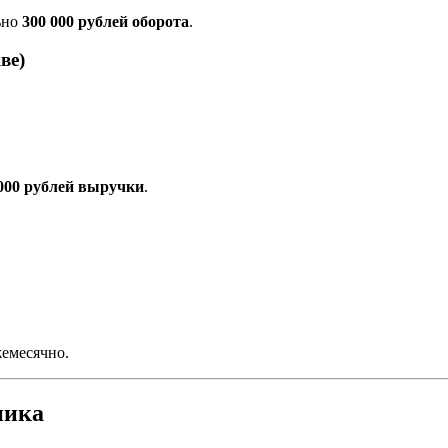
ьно
300 000 рублей оборота
.
ве)
000 рублей выручки
.
емесячно.
ника