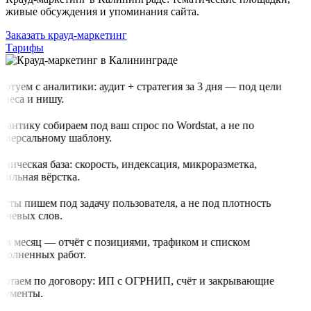
живые обсуждения и упоминания сайта.
Заказать крауд-маркетинг
Тарифы
ртуем с аналитики: аудит + стратегия за 3 дня — под цели
знеса и нишу.
мантику собираем под ваш спрос по Wordstat, а не по
иверсальному шаблону.
ническая база: скорость, индексация, микроразметка,
бильная вёрстка.
ксты пишем под задачу пользователя, а не под плотность
ючевых слов.
з в месяц — отчёт с позициями, трафиком и списком
полненных работ.
ботаем по договору: ИП с ОГРНИП, счёт и закрывающие
кументы.