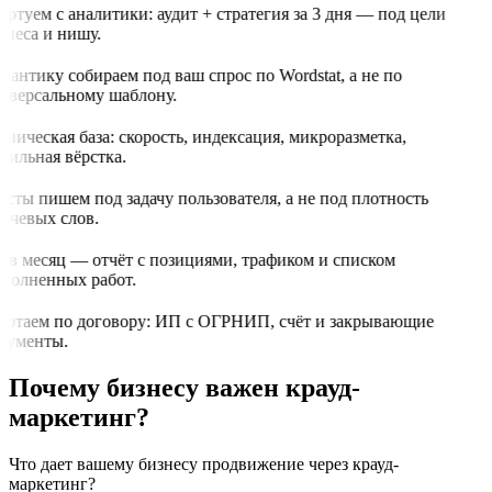
ртуем с аналитики: аудит + стратегия за 3 дня — под цели
знеса и нишу.
мантику собираем под ваш спрос по Wordstat, а не по
иверсальному шаблону.
ническая база: скорость, индексация, микроразметка,
бильная вёрстка.
ксты пишем под задачу пользователя, а не под плотность
ючевых слов.
з в месяц — отчёт с позициями, трафиком и списком
полненных работ.
ботаем по договору: ИП с ОГРНИП, счёт и закрывающие
кументы.
Почему бизнесу важен крауд-
маркетинг?
Что дает вашему бизнесу продвижение через крауд-
маркетинг?