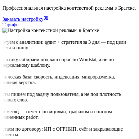
Профессиональная настройка контекстной рекламы в Братске.
Заказать настройку
Тарифы
артуем с аналитики: аудит + стратегия за 3 дня — под цели
знеса и нишу.
мантику собираем под ваш спрос по Wordstat, а не по
иверсальному шаблону.
хническая база: скорость, индексация, микроразметка,
бильная вёрстка.
ксты пишем под задачу пользователя, а не под плотность
ючевых слов.
з в месяц — отчёт с позициями, трафиком и списком
полненных работ.
ботаем по договору: ИП с ОГРНИП, счёт и закрывающие
кументы.