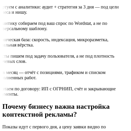
артуем с аналитики: аудит + стратегия за 3 дня — под цели
знеса и нишу.
мантику собираем под ваш спрос по Wordstat, а не по
иверсальному шаблону.
хническая база: скорость, индексация, микроразметка,
бильная вёрстка.
ксты пишем под задачу пользователя, а не под плотность
ючевых слов.
з в месяц — отчёт с позициями, трафиком и списком
полненных работ.
ботаем по договору: ИП с ОГРНИП, счёт и закрывающие
кументы.
Почему бизнесу важна настройка
контекстной рекламы?
Показы идут с первого дня, а цену заявки видно по