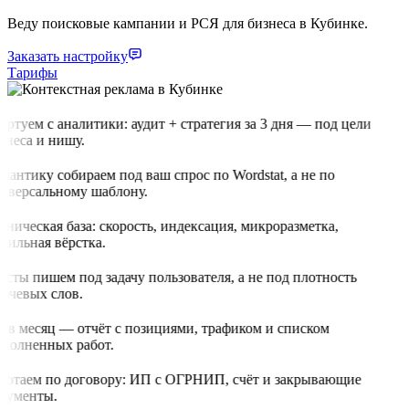
Веду поисковые кампании и РСЯ для бизнеса в Кубинке.
Заказать настройку
Тарифы
артуем с аналитики: аудит + стратегия за 3 дня — под цели
знеса и нишу.
мантику собираем под ваш спрос по Wordstat, а не по
иверсальному шаблону.
хническая база: скорость, индексация, микроразметка,
бильная вёрстка.
ксты пишем под задачу пользователя, а не под плотность
ючевых слов.
з в месяц — отчёт с позициями, трафиком и списком
полненных работ.
ботаем по договору: ИП с ОГРНИП, счёт и закрывающие
кументы.