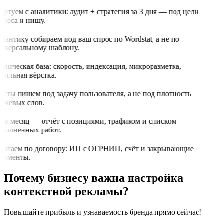
артуем с аналитики: аудит + стратегия за 3 дня — под цели
знеса и нишу.
мантику собираем под ваш спрос по Wordstat, а не по
иверсальному шаблону.
хническая база: скорость, индексация, микроразметка,
бильная вёрстка.
ксты пишем под задачу пользователя, а не под плотность
ючевых слов.
з в месяц — отчёт с позициями, трафиком и списком
полненных работ.
ботаем по договору: ИП с ОГРНИП, счёт и закрывающие
кументы.
Почему бизнесу важна настройка
контекстной рекламы?
Повышайте прибыль и узнаваемость бренда прямо сейчас!