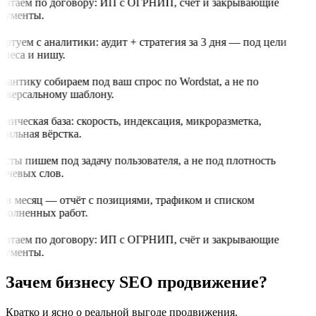
ботаем по договору: ИП с ОГРНИП, счёт и закрывающие
кументы.
артуем с аналитики: аудит + стратегия за 3 дня — под цели
знеса и нишу.
мантику собираем под ваш спрос по Wordstat, а не по
иверсальному шаблону.
хническая база: скорость, индексация, микроразметка,
бильная вёрстка.
ксты пишем под задачу пользователя, а не под плотность
ючевых слов.
з в месяц — отчёт с позициями, трафиком и списком
полненных работ.
ботаем по договору: ИП с ОГРНИП, счёт и закрывающие
кументы.
Зачем бизнесу SEO продвижение?
Кратко и ясно о реальной выгоде продвижения.