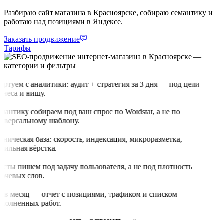
Разбираю сайт магазина в Красноярске, собираю семантику и
работаю над позициями в Яндексе.
Заказать продвижение
Тарифы
артуем с аналитики: аудит + стратегия за 3 дня — под цели
знеса и нишу.
мантику собираем под ваш спрос по Wordstat, а не по
иверсальному шаблону.
хническая база: скорость, индексация, микроразметка,
бильная вёрстка.
ксты пишем под задачу пользователя, а не под плотность
ючевых слов.
з в месяц — отчёт с позициями, трафиком и списком
полненных работ.