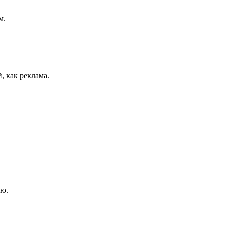
м.
, как реклама.
ию.