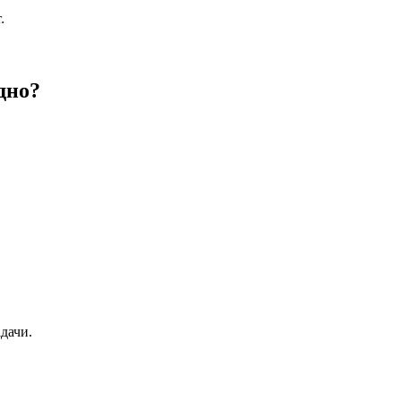
дно?
дачи.