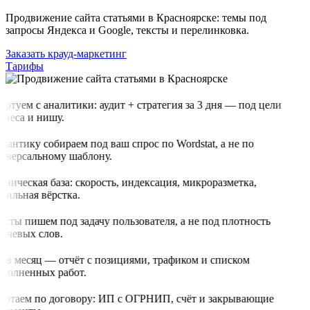
Продвижение сайта статьями в Красноярске: темы под
запросы Яндекса и Google, тексты и перелинковка.
Заказать крауд-маркетинг
Тарифы
артуем с аналитики: аудит + стратегия за 3 дня — под цели
знеса и нишу.
мантику собираем под ваш спрос по Wordstat, а не по
иверсальному шаблону.
хническая база: скорость, индексация, микроразметка,
бильная вёрстка.
ксты пишем под задачу пользователя, а не под плотность
ючевых слов.
з в месяц — отчёт с позициями, трафиком и списком
полненных работ.
ботаем по договору: ИП с ОГРНИП, счёт и закрывающие