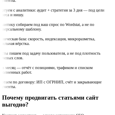
кументы.
артуем с аналитики: аудит + стратегия за 3 дня — под цели
знеса и нишу.
мантику собираем под ваш спрос по Wordstat, а не по
иверсальному шаблону.
хническая база: скорость, индексация, микроразметка,
бильная вёрстка.
ксты пишем под задачу пользователя, а не под плотность
ючевых слов.
з в месяц — отчёт с позициями, трафиком и списком
полненных работ.
ботаем по договору: ИП с ОГРНИП, счёт и закрывающие
кументы.
Почему продвигать статьями сайт
выгодно?