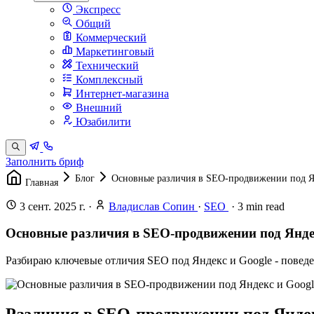
Экспресс
Общий
Коммерческий
Маркетинговый
Технический
Комплексный
Интернет-магазина
Внешний
Юзабилити
Заполнить бриф
Блог
Основные различия в SEO-продвижении под Я
Главная
3 сент. 2025 г.
·
Владислав Сопин
·
SEO
·
3
min read
Основные различия в SEO-продвижении под Янде
Разбираю ключевые отличия SEO под Яндекс и Google - поведе
Различия в SEO-продвижении под Яндек