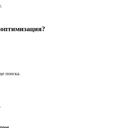
 оптимизация?
це поиска.
.
етом