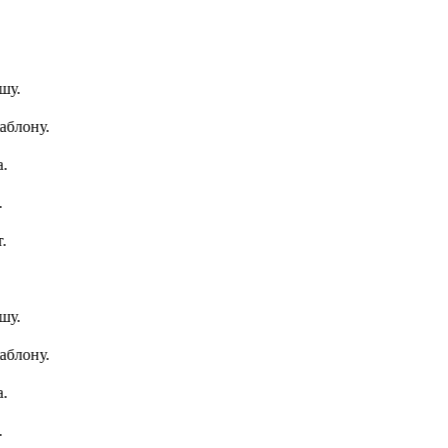
у.
лону.
у.
лону.