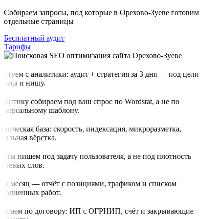
Собираем запросы, под которые в Орехово-Зуеве готовим
отдельные страницы
Бесплатный аудит
Тарифы
артуем с аналитики: аудит + стратегия за 3 дня — под цели
знеса и нишу.
мантику собираем под ваш спрос по Wordstat, а не по
иверсальному шаблону.
хническая база: скорость, индексация, микроразметка,
бильная вёрстка.
ксты пишем под задачу пользователя, а не под плотность
ючевых слов.
з в месяц — отчёт с позициями, трафиком и списком
полненных работ.
ботаем по договору: ИП с ОГРНИП, счёт и закрывающие