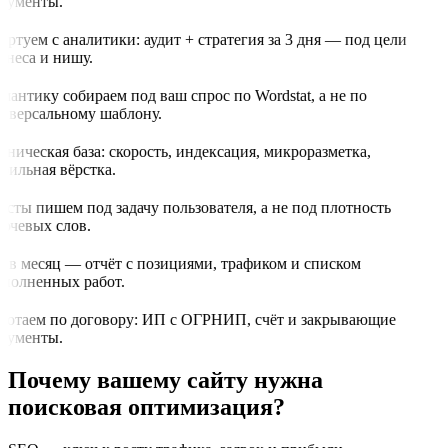
кументы.
артуем с аналитики: аудит + стратегия за 3 дня — под цели
знеса и нишу.
мантику собираем под ваш спрос по Wordstat, а не по
иверсальному шаблону.
хническая база: скорость, индексация, микроразметка,
бильная вёрстка.
ксты пишем под задачу пользователя, а не под плотность
ючевых слов.
з в месяц — отчёт с позициями, трафиком и списком
полненных работ.
ботаем по договору: ИП с ОГРНИП, счёт и закрывающие
кументы.
Почему вашему сайту нужна
поисковая оптимизация?