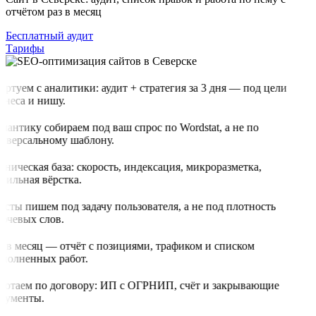
отчётом раз в месяц
Бесплатный аудит
Тарифы
артуем с аналитики: аудит + стратегия за 3 дня — под цели
знеса и нишу.
мантику собираем под ваш спрос по Wordstat, а не по
иверсальному шаблону.
хническая база: скорость, индексация, микроразметка,
бильная вёрстка.
ксты пишем под задачу пользователя, а не под плотность
ючевых слов.
з в месяц — отчёт с позициями, трафиком и списком
полненных работ.
ботаем по договору: ИП с ОГРНИП, счёт и закрывающие
кументы.