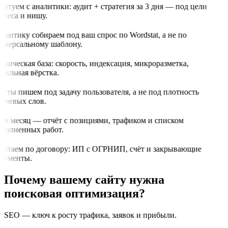
артуем с аналитики: аудит + стратегия за 3 дня — под цели
знеса и нишу.
мантику собираем под ваш спрос по Wordstat, а не по
иверсальному шаблону.
хническая база: скорость, индексация, микроразметка,
бильная вёрстка.
ксты пишем под задачу пользователя, а не под плотность
ючевых слов.
з в месяц — отчёт с позициями, трафиком и списком
полненных работ.
ботаем по договору: ИП с ОГРНИП, счёт и закрывающие
кументы.
Почему вашему сайту нужна
поисковая оптимизация?
SEO — ключ к росту трафика, заявок и прибыли.