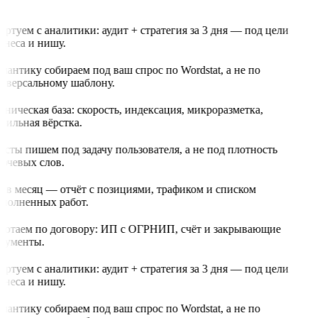
артуем с аналитики: аудит + стратегия за 3 дня — под цели
знеса и нишу.
мантику собираем под ваш спрос по Wordstat, а не по
иверсальному шаблону.
хническая база: скорость, индексация, микроразметка,
бильная вёрстка.
ксты пишем под задачу пользователя, а не под плотность
ючевых слов.
з в месяц — отчёт с позициями, трафиком и списком
полненных работ.
ботаем по договору: ИП с ОГРНИП, счёт и закрывающие
кументы.
артуем с аналитики: аудит + стратегия за 3 дня — под цели
знеса и нишу.
мантику собираем под ваш спрос по Wordstat, а не по