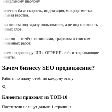
иверсальному шаблону.
хническая база: скорость, индексация, микроразметка,
бильная вёрстка.
ксты пишем под задачу пользователя, а не под плотность
ючевых слов.
з в месяц — отчёт с позициями, трафиком и списком
полненных работ.
ботаем по договору: ИП с ОГРНИП, счёт и закрывающие
кументы.
Зачем бизнесу SEO продвижение?
Работы по плану, отчёт по каждому этапу
Клиенты приходят из ТОП-10
Посетители не ищут дальше 1 страницы.