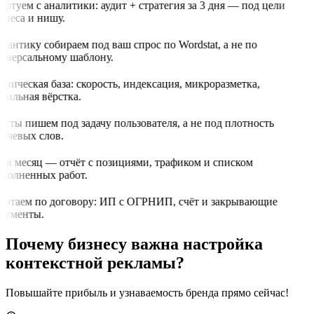
артуем с аналитики: аудит + стратегия за 3 дня — под цели
знеса и нишу.
мантику собираем под ваш спрос по Wordstat, а не по
иверсальному шаблону.
хническая база: скорость, индексация, микроразметка,
бильная вёрстка.
ксты пишем под задачу пользователя, а не под плотность
ючевых слов.
з в месяц — отчёт с позициями, трафиком и списком
полненных работ.
ботаем по договору: ИП с ОГРНИП, счёт и закрывающие
кументы.
Почему бизнесу важна настройка
контекстной рекламы?
Повышайте прибыль и узнаваемость бренда прямо сейчас!