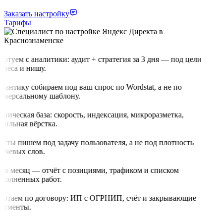
Заказать настройку
Тарифы
артуем с аналитики: аудит + стратегия за 3 дня — под цели
знеса и нишу.
мантику собираем под ваш спрос по Wordstat, а не по
иверсальному шаблону.
хническая база: скорость, индексация, микроразметка,
бильная вёрстка.
ксты пишем под задачу пользователя, а не под плотность
ючевых слов.
з в месяц — отчёт с позициями, трафиком и списком
полненных работ.
ботаем по договору: ИП с ОГРНИП, счёт и закрывающие
кументы.