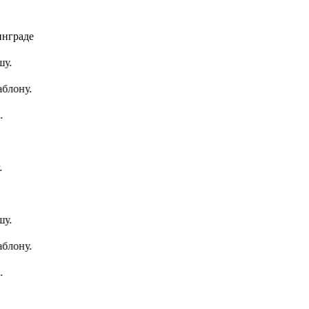
.
лону.
.
лону.