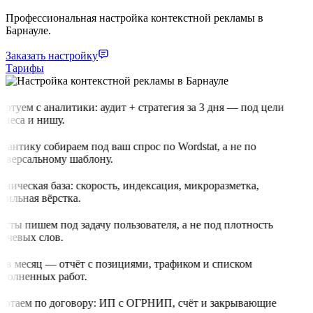
Профессиональная настройка контекстной рекламы в
Барнауле.
Заказать настройку
Тарифы
артуем с аналитики: аудит + стратегия за 3 дня — под цели
знеса и нишу.
мантику собираем под ваш спрос по Wordstat, а не по
иверсальному шаблону.
хническая база: скорость, индексация, микроразметка,
бильная вёрстка.
ксты пишем под задачу пользователя, а не под плотность
ючевых слов.
з в месяц — отчёт с позициями, трафиком и списком
полненных работ.
ботаем по договору: ИП с ОГРНИП, счёт и закрывающие