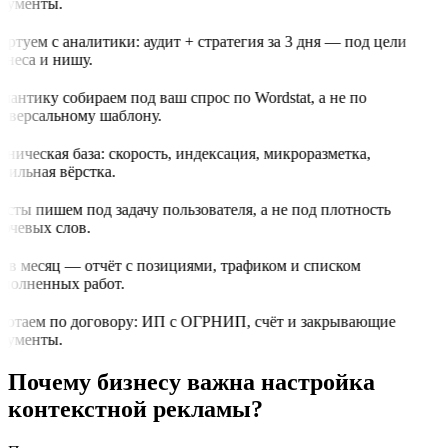
кументы.
артуем с аналитики: аудит + стратегия за 3 дня — под цели
знеса и нишу.
мантику собираем под ваш спрос по Wordstat, а не по
иверсальному шаблону.
хническая база: скорость, индексация, микроразметка,
бильная вёрстка.
ксты пишем под задачу пользователя, а не под плотность
ючевых слов.
з в месяц — отчёт с позициями, трафиком и списком
полненных работ.
ботаем по договору: ИП с ОГРНИП, счёт и закрывающие
кументы.
Почему бизнесу важна настройка
контекстной рекламы?