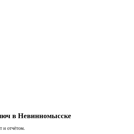
люч в Невинномысске
 и отчётом.