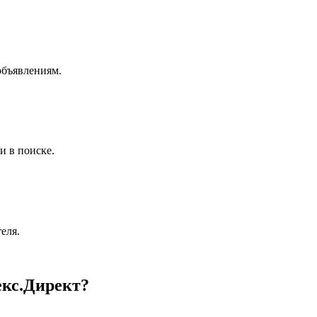
объявлениям.
и в поиске.
еля.
екс.Директ?