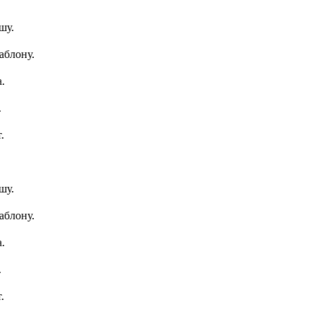
.
лону.
.
лону.