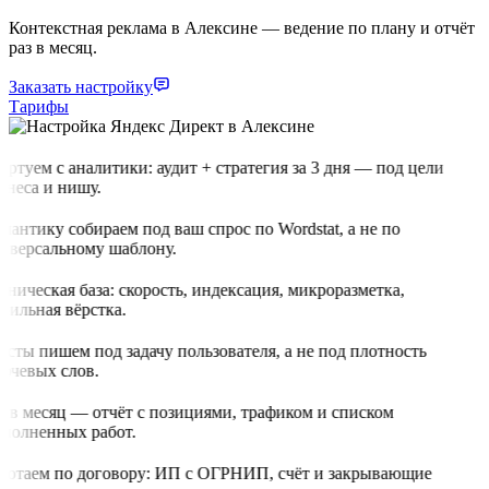
Контекстная реклама в Алексине — ведение по плану и отчёт
раз в месяц.
Заказать настройку
Тарифы
артуем с аналитики: аудит + стратегия за 3 дня — под цели
знеса и нишу.
мантику собираем под ваш спрос по Wordstat, а не по
иверсальному шаблону.
хническая база: скорость, индексация, микроразметка,
бильная вёрстка.
ксты пишем под задачу пользователя, а не под плотность
ючевых слов.
з в месяц — отчёт с позициями, трафиком и списком
полненных работ.
ботаем по договору: ИП с ОГРНИП, счёт и закрывающие