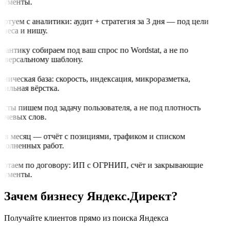
кументы.
артуем с аналитики: аудит + стратегия за 3 дня — под цели
знеса и нишу.
мантику собираем под ваш спрос по Wordstat, а не по
иверсальному шаблону.
хническая база: скорость, индексация, микроразметка,
бильная вёрстка.
ксты пишем под задачу пользователя, а не под плотность
ючевых слов.
з в месяц — отчёт с позициями, трафиком и списком
полненных работ.
ботаем по договору: ИП с ОГРНИП, счёт и закрывающие
кументы.
Зачем бизнесу Яндекс.Директ?
Получайте клиентов прямо из поиска Яндекса