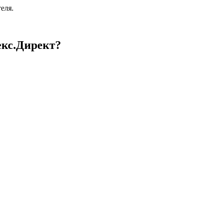
еля.
екс.Директ?