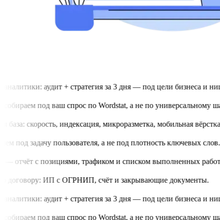
аналитики: аудит + стратегия за 3 дня — под цели бизнеса и нишу
обираем под ваш спрос по Wordstat, а не по универсальному шаб
 база: скорость, индексация, микроразметка, мобильная вёрстка.
м под задачу пользователя, а не под плотность ключевых слов.
 — отчёт с позициями, трафиком и списком выполненных работ.
 договору: ИП с ОГРНИП, счёт и закрывающие документы.
аналитики: аудит + стратегия за 3 дня — под цели бизнеса и нишу
обираем под ваш спрос по Wordstat, а не по универсальному шаб