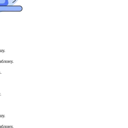
.
лону.
.
лону.