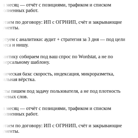
з в месяц — отчёт с позициями, трафиком и списком
полненных работ.
ботаем по договору: ИП с ОГРНИП, счёт и закрывающие
кументы.
артуем с аналитики: аудит + стратегия за 3 дня — под цели
знеса и нишу.
мантику собираем под ваш спрос по Wordstat, а не по
иверсальному шаблону.
хническая база: скорость, индексация, микроразметка,
бильная вёрстка.
ксты пишем под задачу пользователя, а не под плотность
ючевых слов.
з в месяц — отчёт с позициями, трафиком и списком
полненных работ.
ботаем по договору: ИП с ОГРНИП, счёт и закрывающие
кументы.