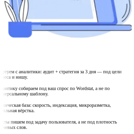
артуем с аналитики: аудит + стратегия за 3 дня — под цели
знеса и нишу.
мантику собираем под ваш спрос по Wordstat, а не по
иверсальному шаблону.
хническая база: скорость, индексация, микроразметка,
бильная вёрстка.
ксты пишем под задачу пользователя, а не под плотность
ючевых слов.