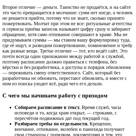
Второе отличие — деньги. Таинство не продаётся, и на сайте
это часто превращается в молчание: сумм нет нигде, а человек
не решается прийти, потому что не знает, сколько принято
пожертвовать. Молчат при этом не все: ритуальные агентства
и сервисы приёма записок называют цифру сразу и забирают
обращение, хотя само отпевание совершают в храме. Мы не
придумываем суммы — мы ставим вашу формулировку туда,
где её ищут, и разводим пожертвование, поминовение и требу
как разные вещи. Третье отличие — тот, кто ведёт сайт. Это
почти всегда один прихожанин между работой и службой,
поэтому расписание должно правиться с телефона, без
вёрстки и без разработчика, а доступы и порядок обновления
— переживать смену ответственного. Сайт, который без
разработчика не обновить, перестают обновлять, и вместе с
ним из поиска уходит всё, ради чего его делали.
С чего мы начинаем работу с приходом
Собираем расписание в текст.
Время служб, часы
исповеди и то, когда храм открыт, — строками, с
пересчётом подвижных дат под текущий год.
Разбираем требы по отдельности.
Крещение,
венчание, отпевание, молебен и панихида получают
свои страницы с порядком, документами и тем, что