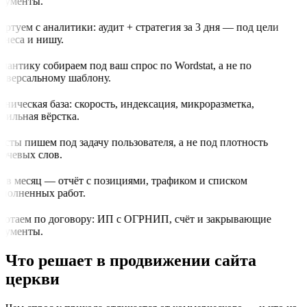
кументы.
артуем с аналитики: аудит + стратегия за 3 дня — под цели
знеса и нишу.
мантику собираем под ваш спрос по Wordstat, а не по
иверсальному шаблону.
хническая база: скорость, индексация, микроразметка,
бильная вёрстка.
ксты пишем под задачу пользователя, а не под плотность
ючевых слов.
з в месяц — отчёт с позициями, трафиком и списком
полненных работ.
ботаем по договору: ИП с ОГРНИП, счёт и закрывающие
кументы.
Что решает в продвижении сайта
церкви