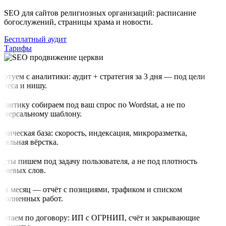
SEO для сайтов религиозных организаций: расписание
богослужений, страницы храма и новости.
Бесплатный аудит
Тарифы
артуем с аналитики: аудит + стратегия за 3 дня — под цели
знеса и нишу.
мантику собираем под ваш спрос по Wordstat, а не по
иверсальному шаблону.
хническая база: скорость, индексация, микроразметка,
бильная вёрстка.
ксты пишем под задачу пользователя, а не под плотность
ючевых слов.
з в месяц — отчёт с позициями, трафиком и списком
полненных работ.
ботаем по договору: ИП с ОГРНИП, счёт и закрывающие