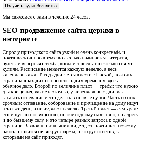
Получить аудит бесплатно
Мы свяжемся с вами в течение 24 часов.
SEO-продвижение сайта церкви в
интернете
Спрос у приходского сайта узкий и очень конкретный, и
почти весь он про время: во сколько начинается литургия,
будет ли вечерняя служба, когда исповедь, во сколько святят
куличи. Расписание меняется каждую неделю, а весь
календарь каждый год сдвигается вместе с Пасхой, поэтому
страница праздника с прошлогодним временем здесь —
обычное дело. Второй по величине пласт — требы: что нужно
для крещения, какие в этом году невенчальные дни, как
заказать отпевание и что делать в первые сутки. Часть из них
срочные: отпевание, соборование и причащение на дому ищут
в тот же день, а не изучают неделю. Третий пласт — сам храм:
его ищут по посвящению, по обиходному названию, по адресу
и по бывшему селу, и это четыре разных запроса к одной
странице. Заявок в привычном виде здесь почти нет, поэтому
работа строится не вокруг формы, а вокруг ответов, за
которыми на сайт приходят.