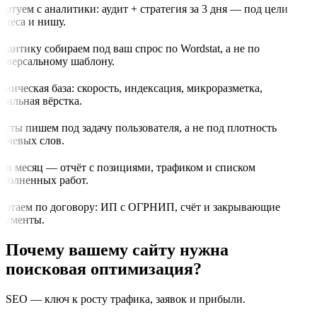
артуем с аналитики: аудит + стратегия за 3 дня — под цели
знеса и нишу.
мантику собираем под ваш спрос по Wordstat, а не по
иверсальному шаблону.
хническая база: скорость, индексация, микроразметка,
бильная вёрстка.
ксты пишем под задачу пользователя, а не под плотность
ючевых слов.
з в месяц — отчёт с позициями, трафиком и списком
полненных работ.
ботаем по договору: ИП с ОГРНИП, счёт и закрывающие
кументы.
Почему вашему сайту нужна
поисковая оптимизация?
SEO — ключ к росту трафика, заявок и прибыли.