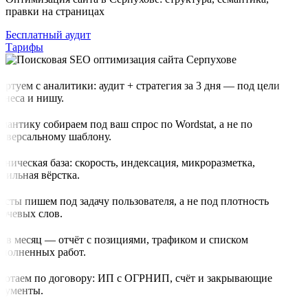
правки на страницах
Бесплатный аудит
Тарифы
артуем с аналитики: аудит + стратегия за 3 дня — под цели
знеса и нишу.
мантику собираем под ваш спрос по Wordstat, а не по
иверсальному шаблону.
хническая база: скорость, индексация, микроразметка,
бильная вёрстка.
ксты пишем под задачу пользователя, а не под плотность
ючевых слов.
з в месяц — отчёт с позициями, трафиком и списком
полненных работ.
ботаем по договору: ИП с ОГРНИП, счёт и закрывающие
кументы.