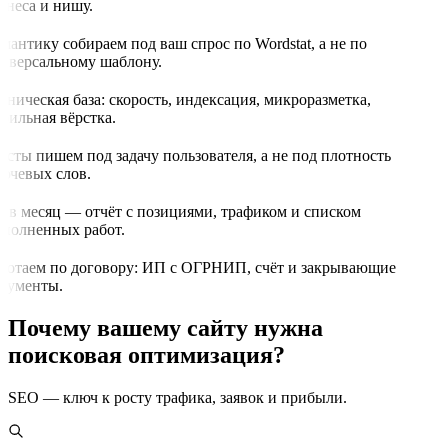
знеса и нишу.
мантику собираем под ваш спрос по Wordstat, а не по
иверсальному шаблону.
хническая база: скорость, индексация, микроразметка,
бильная вёрстка.
ксты пишем под задачу пользователя, а не под плотность
ючевых слов.
з в месяц — отчёт с позициями, трафиком и списком
полненных работ.
ботаем по договору: ИП с ОГРНИП, счёт и закрывающие
кументы.
Почему вашему сайту нужна
поисковая оптимизация?
SEO — ключ к росту трафика, заявок и прибыли.