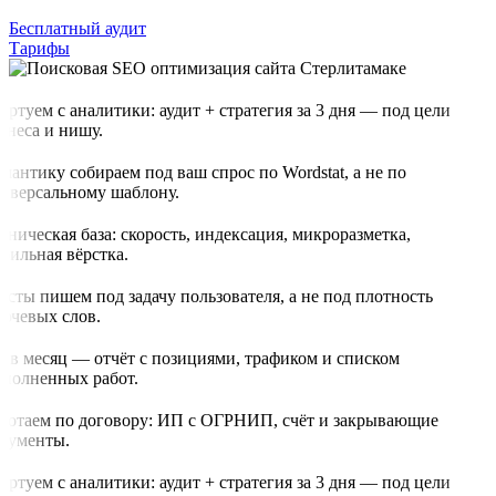
Бесплатный аудит
Тарифы
артуем с аналитики: аудит + стратегия за 3 дня — под цели
знеса и нишу.
мантику собираем под ваш спрос по Wordstat, а не по
иверсальному шаблону.
хническая база: скорость, индексация, микроразметка,
бильная вёрстка.
ксты пишем под задачу пользователя, а не под плотность
ючевых слов.
з в месяц — отчёт с позициями, трафиком и списком
полненных работ.
ботаем по договору: ИП с ОГРНИП, счёт и закрывающие
кументы.
артуем с аналитики: аудит + стратегия за 3 дня — под цели