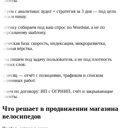
кументы.
артуем с аналитики: аудит + стратегия за 3 дня — под цели
знеса и нишу.
мантику собираем под ваш спрос по Wordstat, а не по
иверсальному шаблону.
хническая база: скорость, индексация, микроразметка,
бильная вёрстка.
ксты пишем под задачу пользователя, а не под плотность
ючевых слов.
з в месяц — отчёт с позициями, трафиком и списком
полненных работ.
ботаем по договору: ИП с ОГРНИП, счёт и закрывающие
кументы.
Что решает в продвижении магазина
велосипедов