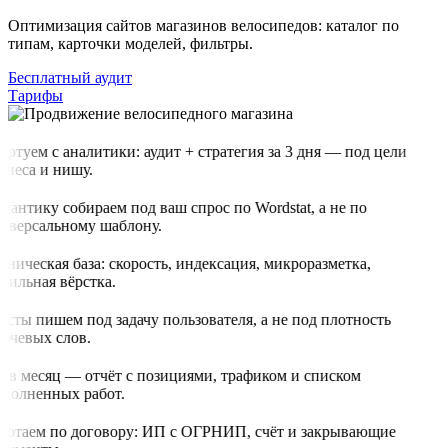
Оптимизация сайтов магазинов велосипедов: каталог по
типам, карточки моделей, фильтры.
Бесплатный аудит
Тарифы
артуем с аналитики: аудит + стратегия за 3 дня — под цели
знеса и нишу.
мантику собираем под ваш спрос по Wordstat, а не по
иверсальному шаблону.
хническая база: скорость, индексация, микроразметка,
бильная вёрстка.
ксты пишем под задачу пользователя, а не под плотность
ючевых слов.
з в месяц — отчёт с позициями, трафиком и списком
полненных работ.
ботаем по договору: ИП с ОГРНИП, счёт и закрывающие