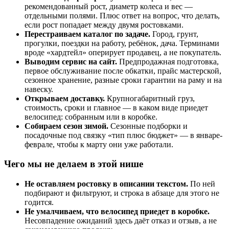
рекомендованный рост, диаметр колеса и вес —
отдельными полями. Плюс ответ на вопрос, что делать,
если рост попадает между двумя ростовками.
Перестраиваем каталог по задаче.
Город, грунт,
прогулки, поездки на работу, ребёнок, дача. Терминами
вроде «хардтейл» оперирует продавец, а не покупатель.
Выводим сервис на сайт.
Предпродажная подготовка,
первое обслуживание после обкатки, прайс мастерской,
сезонное хранение, разные сроки гарантии на раму и на
навеску.
Открываем доставку.
Крупногабаритный груз,
стоимость, сроки и главное — в каком виде приедет
велосипед: собранным или в коробке.
Собираем сезон зимой.
Сезонные подборки и
посадочные под связку «тип плюс бюджет» — в январе-
феврале, чтобы к марту они уже работали.
Чего мы не делаем в этой нише
Не оставляем ростовку в описании текстом.
По ней
подбирают и фильтруют, и строка в абзаце для этого не
годится.
Не умалчиваем, что велосипед приедет в коробке.
Несовпадение ожиданий здесь даёт отказ и отзыв, а не