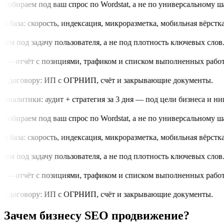
обираем под ваш спрос по Wordstat, а не по универсальному шаб
 база: скорость, индексация, микроразметка, мобильная вёрстка.
м под задачу пользователя, а не под плотность ключевых слов.
 — отчёт с позициями, трафиком и списком выполненных работ.
о договору: ИП с ОГРНИП, счёт и закрывающие документы.
аналитики: аудит + стратегия за 3 дня — под цели бизнеса и нишу
обираем под ваш спрос по Wordstat, а не по универсальному шаб
 база: скорость, индексация, микроразметка, мобильная вёрстка.
м под задачу пользователя, а не под плотность ключевых слов.
 — отчёт с позициями, трафиком и списком выполненных работ.
о договору: ИП с ОГРНИП, счёт и закрывающие документы.
Зачем бизнесу SEO продвижение?