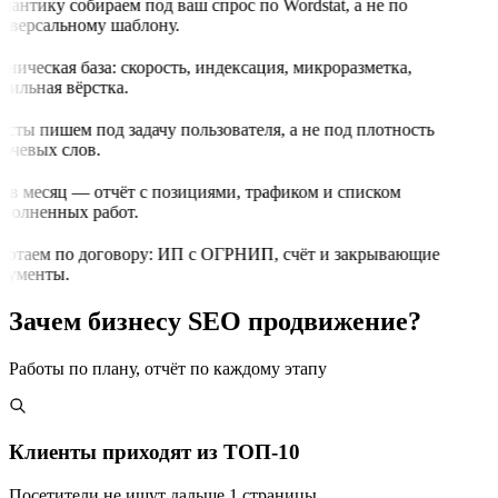
мантику собираем под ваш спрос по Wordstat, а не по
иверсальному шаблону.
хническая база: скорость, индексация, микроразметка,
бильная вёрстка.
ксты пишем под задачу пользователя, а не под плотность
ючевых слов.
з в месяц — отчёт с позициями, трафиком и списком
полненных работ.
ботаем по договору: ИП с ОГРНИП, счёт и закрывающие
кументы.
Зачем бизнесу SEO продвижение?
Работы по плану, отчёт по каждому этапу
Клиенты приходят из ТОП-10
Посетители не ищут дальше 1 страницы.