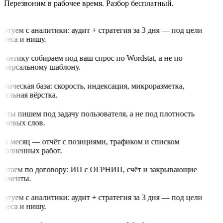
Перезвоним в рабочее время. Разбор бесплатный.
артуем с аналитики: аудит + стратегия за 3 дня — под цели
знеса и нишу.
мантику собираем под ваш спрос по Wordstat, а не по
иверсальному шаблону.
хническая база: скорость, индексация, микроразметка,
бильная вёрстка.
ксты пишем под задачу пользователя, а не под плотность
ючевых слов.
з в месяц — отчёт с позициями, трафиком и списком
полненных работ.
ботаем по договору: ИП с ОГРНИП, счёт и закрывающие
кументы.
артуем с аналитики: аудит + стратегия за 3 дня — под цели
знеса и нишу.