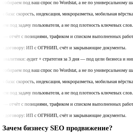
обираем под ваш спрос по Wordstat, а не по универсальному шаб
 база: скорость, индексация, микроразметка, мобильная вёрстка.
м под задачу пользователя, а не под плотность ключевых слов.
 — отчёт с позициями, трафиком и списком выполненных работ.
 договору: ИП с ОГРНИП, счёт и закрывающие документы.
аналитики: аудит + стратегия за 3 дня — под цели бизнеса и нишу
обираем под ваш спрос по Wordstat, а не по универсальному шаб
 база: скорость, индексация, микроразметка, мобильная вёрстка.
м под задачу пользователя, а не под плотность ключевых слов.
 — отчёт с позициями, трафиком и списком выполненных работ.
 договору: ИП с ОГРНИП, счёт и закрывающие документы.
Зачем бизнесу SEO продвижение?