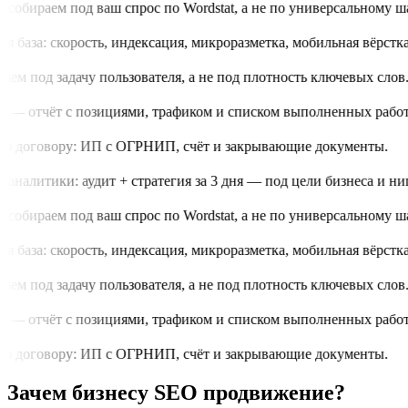
обираем под ваш спрос по Wordstat, а не по универсальному шаб
 база: скорость, индексация, микроразметка, мобильная вёрстка.
м под задачу пользователя, а не под плотность ключевых слов.
 — отчёт с позициями, трафиком и списком выполненных работ.
о договору: ИП с ОГРНИП, счёт и закрывающие документы.
аналитики: аудит + стратегия за 3 дня — под цели бизнеса и нишу
обираем под ваш спрос по Wordstat, а не по универсальному шаб
 база: скорость, индексация, микроразметка, мобильная вёрстка.
м под задачу пользователя, а не под плотность ключевых слов.
 — отчёт с позициями, трафиком и списком выполненных работ.
о договору: ИП с ОГРНИП, счёт и закрывающие документы.
Зачем бизнесу SEO продвижение?